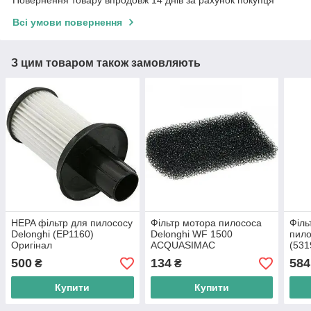
Всі умови повернення
З цим товаром також замовляють
HEPA фільтр для пилососу
Фільтр мотора пилососа
Філь
Delonghi (EP1160)
Delonghi WF 1500
пило
Оригінал
ACQUASIMAC
(531
(5391503700)
500
134
584
₴
₴
Купити
Купити