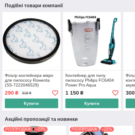
Подібні товари компанії
Фільтр контейнера мікро
Контейнер для пилу
Філь
для пилососу Rowenta
пилососу Philips FC6404
конт
(SS-7222046529)
Power Pro Aqua
акум
(300001574751) Оригінал
Row
290
1 150
300
₴
₴
316 ₴
AQU
223
Купити
Купити
Акційні пропозиції та новинки
РОЗПРОДАЖ
–23%
РОЗПРОДАЖ
–21%