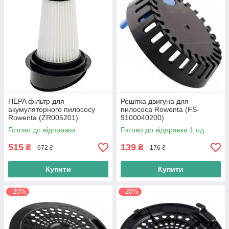
HEPA фільтр для
Решітка двигуна для
акумуляторного пилососу
пилососа Rowenta (FS-
Rowenta (ZR005201)
9100040200)
Готово до відправки
Готово до відправки 1 од.
515
139
₴
₴
672 ₴
176 ₴
Купити
Купити
–20%
–20%