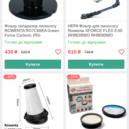
Фільтр сепаратор пилососу
HEPA Фільтр для пилососу
ROWENTA RO7C66EA Green
Rowenta XFORCE FLEX 8.60
Force Cyclonic (RS-
RH9638WO RH9690WO
2230003393) Чорний
(ZR009006) Оригінал
Готово до відправки
Готово до відправки
430
610
₴
₴
520 ₴
730 ₴
Купити
Купити
–16%
–15%