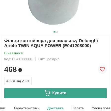
Фільтр контейнера для пилососу Delonghi
Ariete TWIN AQUA POWER (E041208000)
В наявності
Код: E041208000
Опт і роздріб
468
₴
432 ₴
від 2 шт.
Купити
пис
Характеристики
Доставка
Оплата
Умови пове