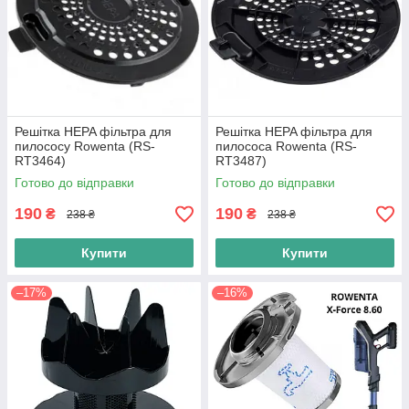
Решітка HEPA фільтра для
Решітка HEPA фільтра для
пилососу Rowenta (RS-
пилососа Rowenta (RS-
RT3464)
RT3487)
Готово до відправки
Готово до відправки
190
190
₴
₴
238 ₴
238 ₴
Купити
Купити
–17%
–16%