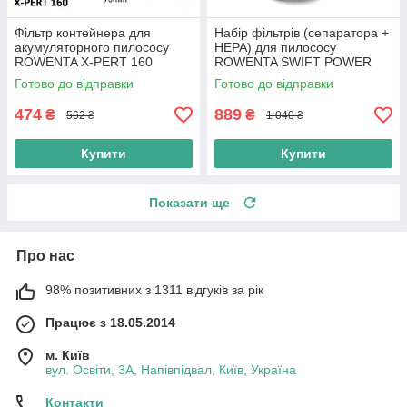
Фільтр контейнера для
Набір фільтрів (сепаратора +
акумуляторного пилососу
HEPA) для пилососу
ROWENTA X-PERT 160
ROWENTA SWIFT POWER
(ZR005202)
CYCLONIC RO2913EA
Готово до відправки
Готово до відправки
RO2957EA (ZR904301) Ориг
474
889
₴
₴
562 ₴
1 040 ₴
Купити
Купити
Показати ще
Про нас
98% позитивних з 1311 відгуків за рік
Працює з 18.05.2014
м. Київ
вул. Освіти, 3А, Напівпідвал, Київ, Україна
Контакти