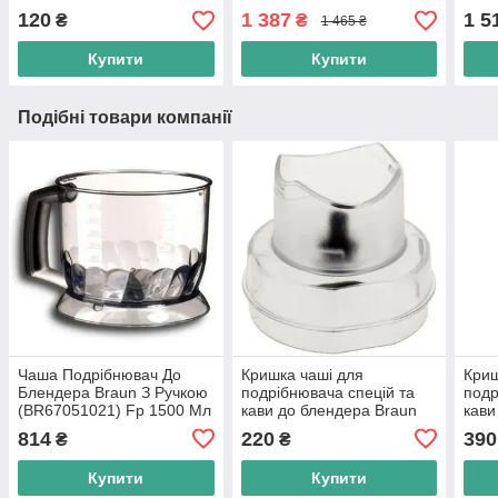
(5313236431)
EABI66.00 MAGNIFICA
Вузо
120
1 387
1 5
₴
₴
1 465 ₴
ESAM3300
Купити
Купити
Подібні товари компанії
Чаша Подрібнювач До
Кришка чаші для
Криш
Блендера Braun З Ручкою
подрібнювача спецій та
подр
(BR67051021) Fp 1500 Мл
кави до блендера Braun
кави
(7322117044)
(732
814
220
390
₴
₴
Купити
Купити