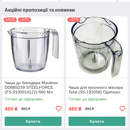
Акційні пропозиції та новинки
SALE
–47%
–47%
Чаша до блендера Moulinex
DD885D39 STEELFORCE
Чаша для кухонного міксера
(FS-9100014122) 800 Мл
Tefal (SS-192058) Оригінал
Готово до відправки
Готово до відправки
465
465
₴
₴
882 ₴
882 ₴
Купити
Купити