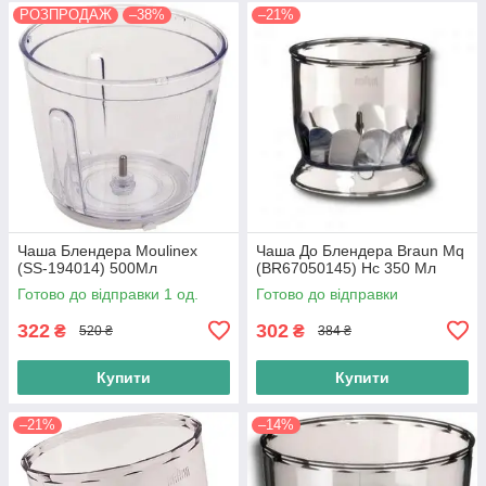
РОЗПРОДАЖ
–38%
–21%
Чаша Блендера Moulinex
Чаша До Блендера Braun Mq
(SS-194014) 500Мл
(BR67050145) Hc 350 Мл
Готово до відправки 1 од.
Готово до відправки
322
302
₴
₴
520 ₴
384 ₴
Купити
Купити
–21%
–14%