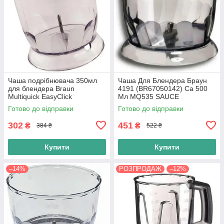
Чаша подрібнювача 350мл
Чаша Для Блендера Браун
для блендера Braun
4191 (BR67050142) Ca 500
Multiquick EasyClick
Мл MQ535 SAUCE
(AS00004190) hc
MQ5235WH MQ3135WH
Готово до відправки
Готово до відправки
302
451
₴
₴
384 ₴
522 ₴
Купити
Купити
–14%
РОЗПРОДАЖ
–12%