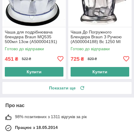
Чаша для подрібнювача
Чаша До Погружного
блендера Braun MQ535
Блендера Braun З Ручкою
500мл 13см (AS00004191)
(AS00004188) Bc 1250 Ml
Готово до відправки
Готово до відправки
451
725
₴
₴
522 ₴
820 ₴
Купити
Купити
Показати ще
Про нас
98% позитивних з 1311 відгуків за рік
Працює з 18.05.2014