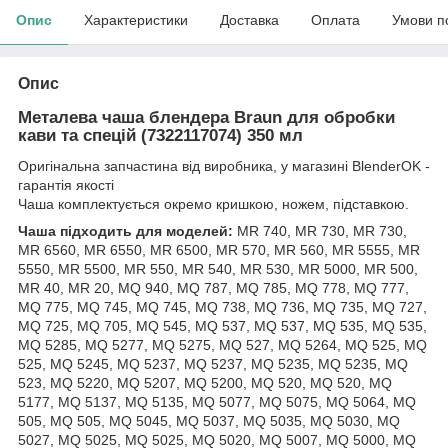
Опис
Характеристики
Доставка
Оплата
Умови п
Опис
Металева чаша блендера Braun для обробки
кави та спецій (7322117074) 350 мл
Оригінальна запчастина від виробника, у магазині BlenderOK -
гарантія якості
Чаша комплектується окремо кришкою, ножем, підставкою.
Чаша підходить для моделей
:
MR 740, MR 730, MR 730,
MR 6560, MR 6550, MR 6500, MR 570, MR 560, MR 5555, MR
5550, MR 5500, MR 550, MR 540, MR 530, MR 5000, MR 500,
MR 40, MR 20, MQ 940, MQ 787, MQ 785, MQ 778, MQ 777,
MQ 775, MQ 745, MQ 745, MQ 738, MQ 736, MQ 735, MQ 727,
MQ 725, MQ 705, MQ 545, MQ 537, MQ 537, MQ 535, MQ 535,
MQ 5285, MQ 5277, MQ 5275, MQ 527, MQ 5264, MQ 525, MQ
525, MQ 5245, MQ 5237, MQ 5237, MQ 5235, MQ 5235, MQ
523, MQ 5220, MQ 5207, MQ 5200, MQ 520, MQ 520, MQ
5177, MQ 5137, MQ 5135, MQ 5077, MQ 5075, MQ 5064, MQ
505, MQ 505, MQ 5045, MQ 5037, MQ 5035, MQ 5030, MQ
5027, MQ 5025, MQ 5025, MQ 5020, MQ 5007, MQ 5000, MQ