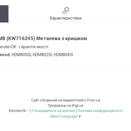
Характеристики
M8 (KW716245) Металева з кришкою
enderOK - гарантія якості
nwood:
HDM800SI, HDM802SI, HDM804SI
Сайт створений на маркетплейсі
Prom.ua
Продавець на Bigl.ua
BlenderOk ✅ |
Поскаржитися на контент
|
Політика конфіденційності
Select Language
▼