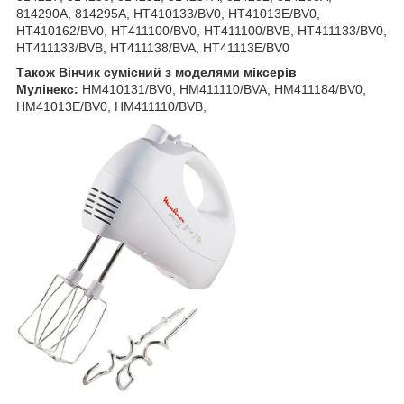
814290A, 814295A, HT410133/BV0, HT41013E/BV0,
HT410162/BV0, HT411100/BV0, HT411100/BVB, HT411133/BV0,
HT411133/BVB, HT411138/BVA, HT41113E/BV0
Також Вінчик сумісний з моделями міксерів
Мулінекс:
HM410131/BV0, HM411110/BVA, HM411184/BV0,
HM41013E/BV0, HM411110/BVB,