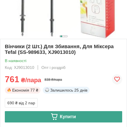
Вінчики (2 Шт.) Для Збивання, Для Міксера
Tefal (SS-989633, XJ9013010)
В наявності
Код: XJ9013010
Опт і роздріб
761
₴/пара
838 ₴/пара
Економія
77 ₴
Залишилось
25 днів
690 ₴
від 2 пар
Купити