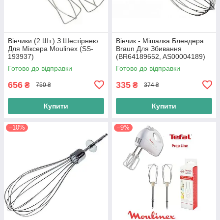
Вінчики (2 Шт.) З Шестірнею
Вінчик - Мішалка Блендера
Для Міксера Moulinex (SS-
Braun Для Збивання
193937)
(BR64189652, AS00004189)
100% Original
Готово до відправки
Готово до відправки
656
335
₴
₴
750 ₴
374 ₴
Купити
Купити
–10%
–9%