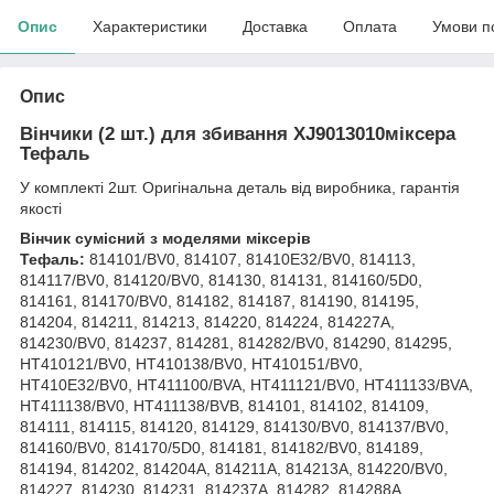
Опис
Характеристики
Доставка
Оплата
Умови п
Опис
Вінчики (2 шт.) для збивання XJ9013010міксера
Тефаль
У комплекті 2шт. Оригінальна деталь від виробника, гарантія
якості
Вінчик сумісний з моделями міксерів
Тефаль:
814101/BV0, 814107, 81410E32/BV0, 814113,
814117/BV0, 814120/BV0, 814130, 814131, 814160/5D0,
814161, 814170/BV0, 814182, 814187, 814190, 814195,
814204, 814211, 814213, 814220, 814224, 814227A,
814230/BV0, 814237, 814281, 814282/BV0, 814290, 814295,
HT410121/BV0, HT410138/BV0, HT410151/BV0,
HT410E32/BV0, HT411100/BVA, HT411121/BV0, HT411133/BVA,
HT411138/BV0, HT411138/BVB, 814101, 814102, 814109,
814111, 814115, 814120, 814129, 814130/BV0, 814137/BV0,
814160/BV0, 814170/5D0, 814181, 814182/BV0, 814189,
814194, 814202, 814204A, 814211A, 814213A, 814220/BV0,
814227, 814230, 814231, 814237A, 814282, 814288A,