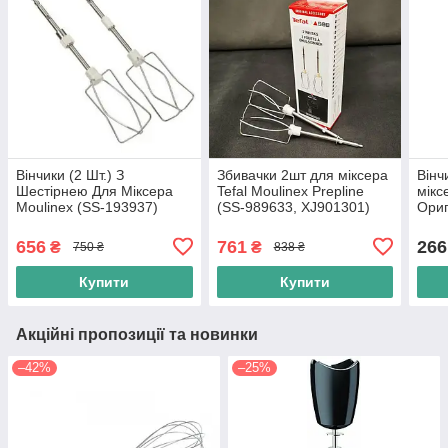
Вінчики (2 Шт.) З
Збивачки 2шт для міксера
Вінч
Шестірнею Для Міксера
Tefal Moulinex Prepline
мікс
Moulinex (SS-193937)
(SS-989633, XJ901301)
Ориг
656
761
266
₴
₴
750 ₴
838 ₴
Купити
Купити
Акційні пропозиції та новинки
–42%
–25%