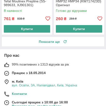
Tefal Moulinex Prepline (SS-
HMP32 HMP34 (KW717423D)
989633, XJ901301)
Оригінал
В наявності
Готово до відправки
761
260
₴
₴
838 ₴
284 ₴
Купити
Купити
Показати ще
Про нас
99% позитивних з 1313 відгуків за рік
Працює з 18.05.2014
м. Київ
вул. Освіти, 3А, Напівпідвал, Київ, Україна
Контакти
Сьогодні працює з 10:00 до 16:00
Показати весь графік роботи