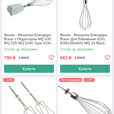
Вінчик - Мешалка Блендера
Вінчик - Мешалка Блендера
Braun з Редуктором MQ 535
Braun Для Взбивания 4191
MQ 525 MQ 5245 Type 4191,
(0X81364450) MQ 10 Black
4130, 4165 (AX22110001)
Original
Готово до відправки
Готово до відправки
Original
780
963
₴
₴
1 340 ₴
1 290 ₴
Купити
Купити
–13%
Топ продажів
–10%