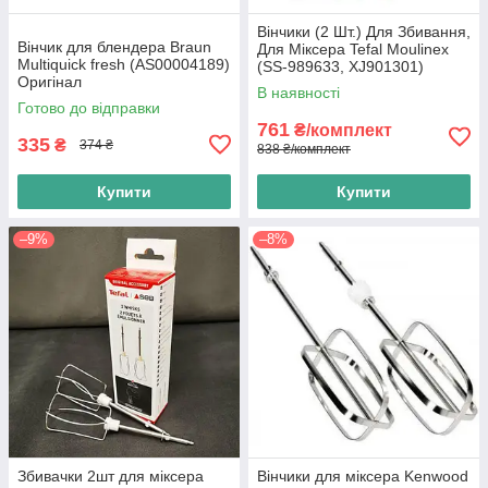
Вінчики (2 Шт.) Для Збивання,
Вінчик для блендера Braun
Для Міксера Tefal Moulinex
Multiquick fresh (AS00004189)
(SS-989633, XJ901301)
Оригінал
В наявності
Готово до відправки
761
₴/комплект
335
₴
374 ₴
838 ₴/комплект
Купити
Купити
–9%
–8%
Збивачки 2шт для міксера
Вінчики для міксера Kenwood